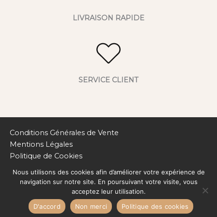
LIVRAISON RAPIDE
SERVICE CLIENT
Conditions Générales de Vente
Mentions Légales
Politique de Cookies
Nous utilisons des cookies afin d’améliorer votre expérience de
©2026 ATELIER DE RENÁTA Atelier de Renata
navigation sur notre site. En poursuivant votre visite, vous
P
ower By
acceptez leur utilisation.
D'accord
Non merci
Politique des cookies