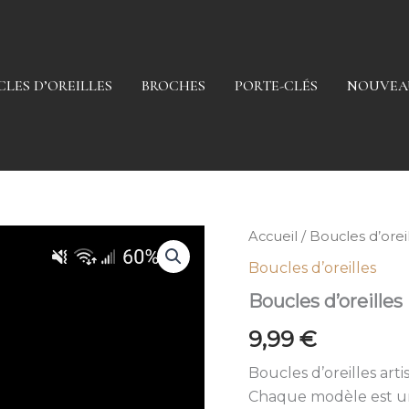
LES D’OREILLES
BROCHES
PORTE-CLÉS
NOUVEA
Accueil
/
Boucles d’orei
Boucles d’oreilles
Boucles d’oreilles
9,99
€
Boucles d’oreilles arti
Chaque modèle est une