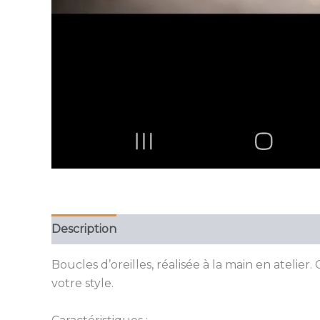
Description
Informations complémentaires
Boucles d’oreilles, réalisée à la main en ateli
votre style.