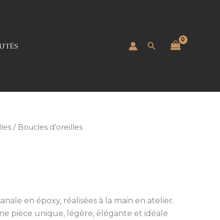
Rechercher
UTÉS
lles
/ Boucles d’oreilles
sanale en époxy, réalisées à la main en atelier.
 pièce unique, légère, élégante et idéale